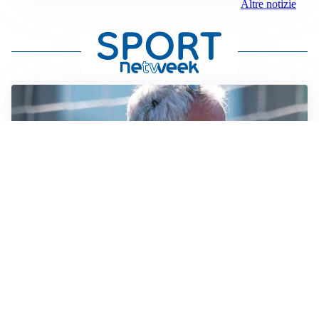
Altre notizie
LA NOVITÀ
Le regole di Mourinho al Real