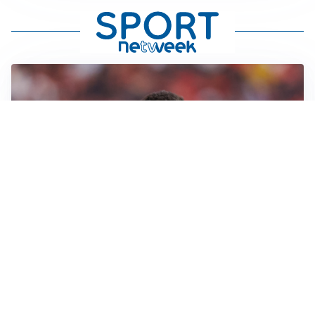
AFFARE IN CHIUSURA
Barcellona, colpo Rodri: battuto il Real Madrid
MOTIVATO
Douglas Luiz dice no all’Everton e punta sulla