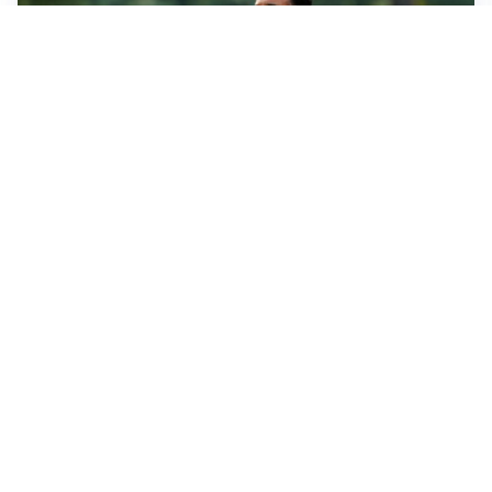
LE PAROLE
Milan, Amorim: “Sapevamo delle difficoltà, faremo
delle scelte”
LE PAROLE
Juventus, Spalletti soddisfatto: “I nuovi? Li ho visti
molto bene”
AMICHEVOLI
Il Milan crolla contro il Chelsea: 3-0 e prima sconfitta
per Amorim