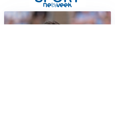
IL NOME NUOVO
Napoli, Musso resta un’opzione per la porta
TITOLARE IN CAMPIONATO
Inter, tocca a Pio Esposito: Chivu gli affida l’attacco
LE PAROLE