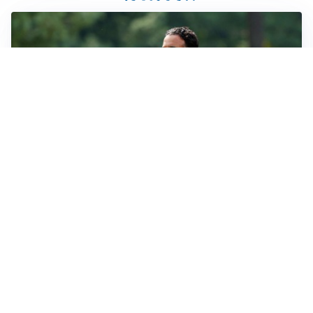
LE PAROLE
Milan, Amorim: “Sapevamo delle difficoltà, faremo
delle scelte”
LE PAROLE
Juventus, Spalletti soddisfatto: “I nuovi? Li ho visti
molto bene”