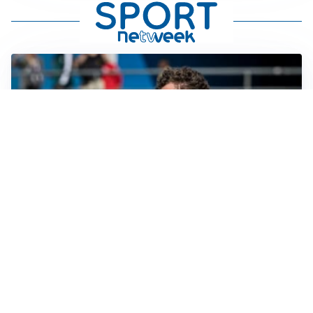
GUERRA APERTA
Il ds del Cagliari contro Esposito: “Tentativo di
estorsione”