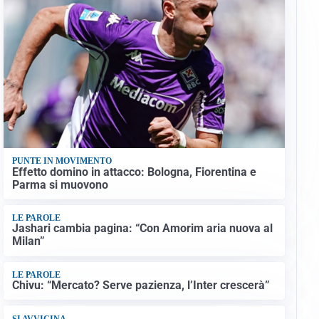
PUNTE IN MOVIMENTO
Effetto domino in attacco: Bologna, Fiorentina e
Parma si muovono
LE PAROLE
Jashari cambia pagina: “Con Amorim aria nuova al
Milan”
LE PAROLE
Chivu: “Mercato? Serve pazienza, l’Inter crescerà”
SI AVVICINA