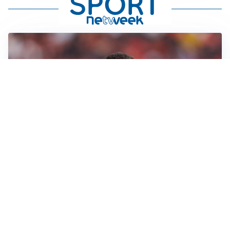
AFFARE IN CHIUSURA
Barcellona, colpo Rodri: battuto il Real Madrid
MOTIVATO
Douglas Luiz dice no all’Everton e punta sulla
Juventus