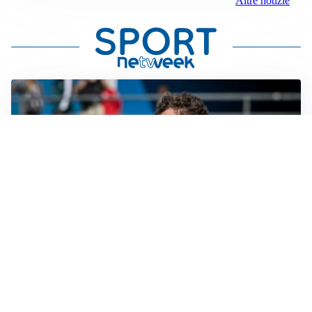
Altre notizie
GUERRA APERTA
Il ds del Cagliari contro Esposito: “Tentativo di