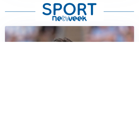
IL NOME NUOVO
Napoli, Musso resta un’opzione per la porta
TITOLARE IN CAMPIONATO
Inter, tocca a Pio Esposito: Chivu gli affida l’attacco