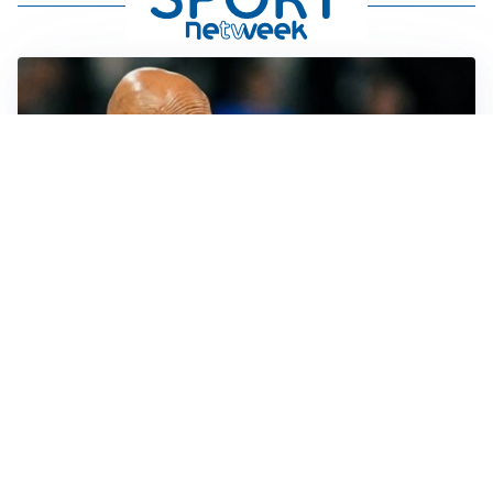
LE PAROLE
Spalletti prepara la Juve: “Con l’Inter servirà essere
squadra”
LONTANO DALL'ITALIA
Vlahovic, rebus futuro: Besiktas e Atletico si
contendono il serbo