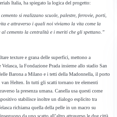
als Italia, ha spiegato la logica del progetto:
emento si realizzano scuole, palestre, ferrovie, porti,
vita e attraverso i quali noi viviamo la vita come la
 cemento la centralità e i meriti che gli spettano.”
ltare texture e grana delle superfici, mettono a
rre Velasca, la Fondazione Prada insieme allo stadio San
delle Barona a Milano e i tetti della Madonnella, il porto
 van Helten. In tutti gli scatti tornano tre elementi
attraverso la presenza umana. Canella usa questi come
positivo stabilisce inoltre un dialogo esplicito tra
 Velasca richiama quella della pelle in un macro su
inseguono da uno scatto all’altro attraverso le due città.