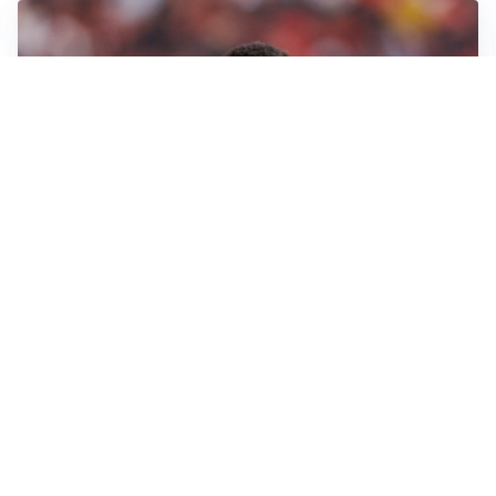
AFFARE IN CHIUSURA
Barcellona, colpo Rodri: battuto il Real Madrid
MOTIVATO
Douglas Luiz dice no all’Everton e punta sulla
Juventus
RIENTRO A RILENTO
Alcaraz, US Open lontano: la corsa contro il tempo