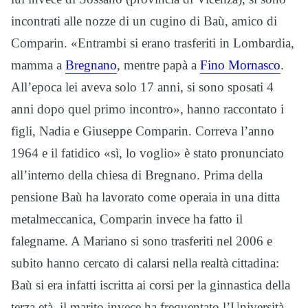
incontrati alle nozze di un cugino di Baù, amico di
Comparin. «Entrambi si erano trasferiti in Lombardia,
mamma a
Bregnano
, mentre papà a
Fino Mornasco
.
All’epoca lei aveva solo 17 anni, si sono sposati 4
anni dopo quel primo incontro», hanno raccontato i
figli, Nadia e Giuseppe Comparin. Correva l’anno
1964 e il fatidico «sì, lo voglio» è stato pronunciato
all’interno della chiesa di Bregnano. Prima della
pensione Baù ha lavorato come operaia in una ditta
metalmeccanica, Comparin invece ha fatto il
falegname. A Mariano si sono trasferiti nel 2006 e
subito hanno cercato di calarsi nella realtà cittadina:
Baù si era infatti iscritta ai corsi per la ginnastica della
terza età, il marito invece ha frequentato l’Università