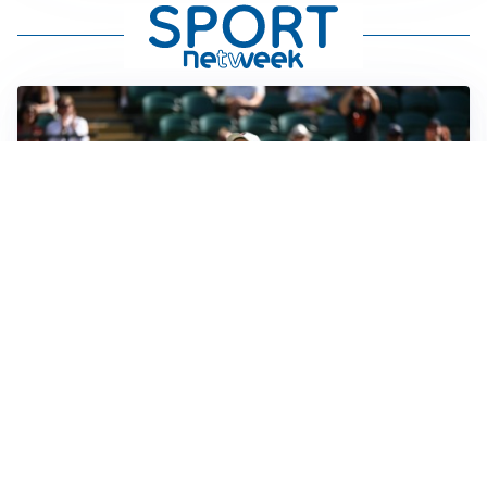
IN DUBBIO
Sinner, ginocchio sotto osservazione: Cincinnati resta
in dubbio
AFFARE IN CHIUSURA