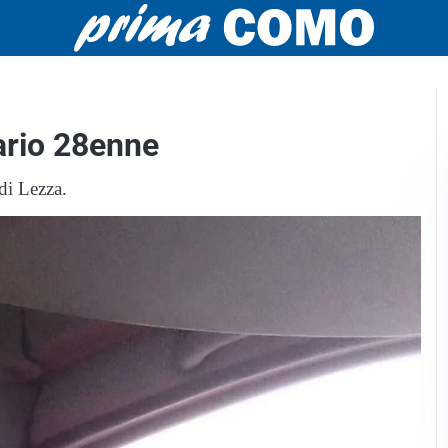
tario 28enne
di Lezza.