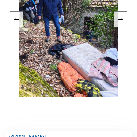
←
→
FRIZIONI TRA PAESI