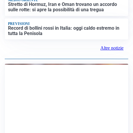
LUTTO
Francesco Guccini è morto a 86 anni: addio a un
cantautore simbolo della musica italiana
BAGARRE
Caso Delmastro, la Camera nega l’accesso alle chat:
scontro in Aula tra maggioranza e opposizioni
MEDIO ORIENTE
Stretto di Hormuz, Iran e Oman trovano un accordo
sulle rotte: si apre la possibilità di una tregua
PREVISIONI
Record di bollini rossi in Italia: oggi caldo estremo in
tutta la Penisola