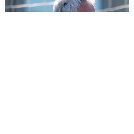
LA NOVITÀ
Le regole di Mourinho al Real
MERCATO JUVE
La Juventus vuole Suzuki, ma il Psg è avanti
CALCIOMERCATO
Inter, Frattesi blocca il mercato nerazzurro: la
situazione