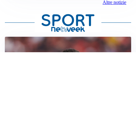
Altre notizie
AFFARE IN CHIUSURA
Barcellona, colpo Rodri: battuto il Real Madrid