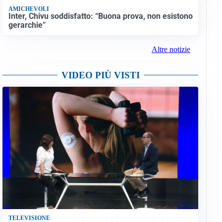
AMICHEVOLI
Inter, Chivu soddisfatto: “Buona prova, non esistono
gerarchie”
Altre notizie
VIDEO PIÙ VISTI
TELEVISIONE