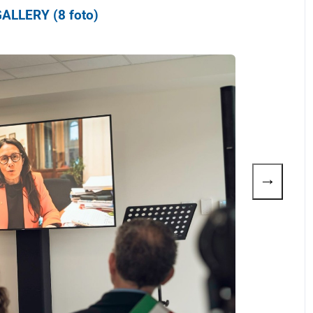
ALLERY (8 foto)
→