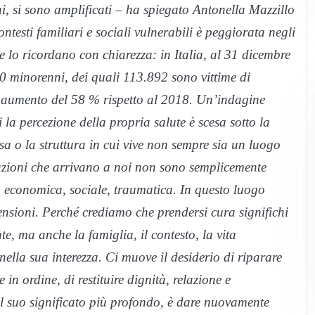
nni, si sono amplificati – ha spiegato Antonella Mazzillo
ntesti familiari e sociali vulnerabili è peggiorata negli
ce lo ricordano con chiarezza: in Italia, al 31 dicembre
10 minorenni, dei quali 113.892 sono vittime di
 aumento del 58 % rispetto al 2018. Un’indagine
 la percezione della propria salute è scesa sotto la
asa o la struttura in cui vive non sempre sia un luogo
tuazioni che arrivano a noi non sono semplicemente
, economica, sociale, traumatica. In questo luogo
nsioni. Perché crediamo che prendersi cura significhi
te, ma anche la famiglia, il contesto, la vita
nella sua interezza. Ci muove il desiderio di riparare
 in ordine, di restituire dignità, relazione e
el suo significato più profondo, è dare nuovamente