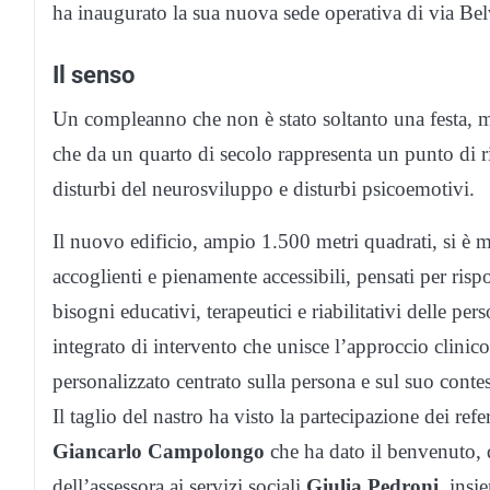
ha inaugurato la sua nuova sede operativa di via Belv
Il senso
Un compleanno che non è stato soltanto una festa, m
che da un quarto di secolo rappresenta un punto di ri
disturbi del neurosviluppo e disturbi psicoemotivi.
Il nuovo edificio, ampio 1.500 metri quadrati, si è mo
accoglienti e pienamente accessibili, pensati per ri
bisogni educativi, terapeutici e riabilitativi delle p
integrato di intervento che unisce l’approccio clinic
personalizzato centrato sulla persona e sul suo contes
Il taglio del nastro ha visto la partecipazione dei ref
Giancarlo Campolongo
che ha dato il benvenuto, 
dell’assessora ai servizi sociali
Giulia Pedroni
, insi