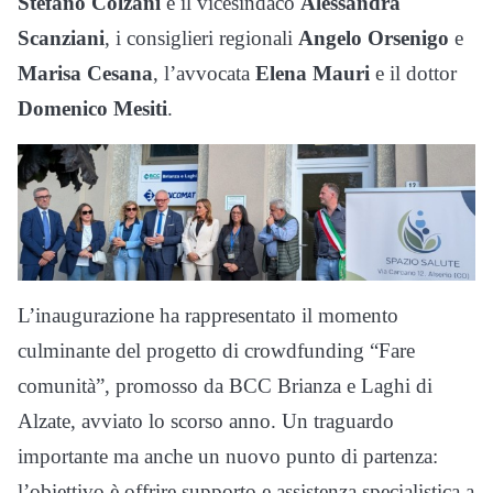
Stefano Colzani
e il vicesindaco
Alessandra
Scanziani
, i consiglieri regionali
Angelo Orsenigo
e
Marisa Cesana
, l’avvocata
Elena Mauri
e il dottor
Domenico Mesiti
.
L’inaugurazione ha rappresentato il momento
culminante del progetto di crowdfunding “Fare
comunità”, promosso da BCC Brianza e Laghi di
Alzate, avviato lo scorso anno. Un traguardo
importante ma anche un nuovo punto di partenza:
l’obiettivo è offrire supporto e assistenza specialistica a