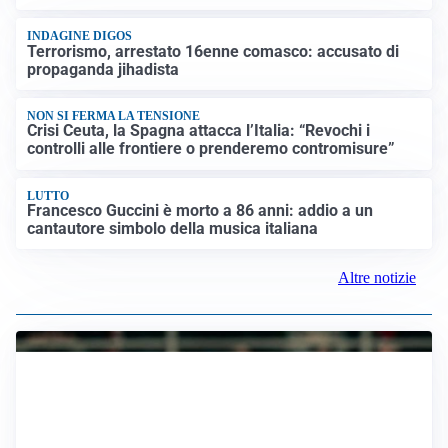
Strage di Crans-Montana, la Svizzera nega all’Italia la
parte civile: Roma presenta ricorso
INDAGINE DIGOS
Terrorismo, arrestato 16enne comasco: accusato di
propaganda jihadista
NON SI FERMA LA TENSIONE
Crisi Ceuta, la Spagna attacca l’Italia: “Revochi i
controlli alle frontiere o prenderemo contromisure”
LUTTO
Francesco Guccini è morto a 86 anni: addio a un
cantautore simbolo della musica italiana
Altre notizie