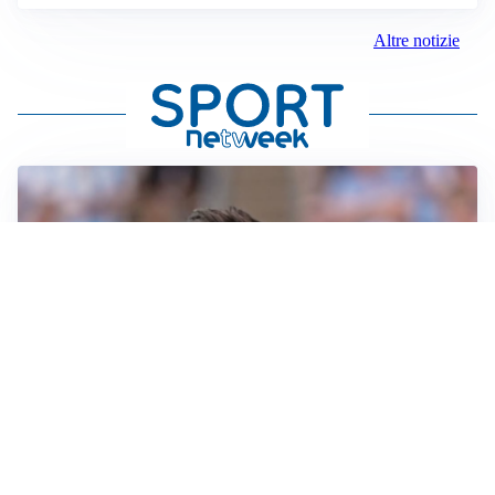
Altre notizie
IL NOME NUOVO
Napoli, Musso resta un’opzione per la porta