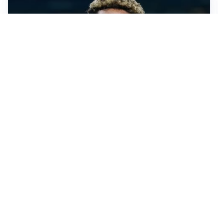
MERCATO JUVE
La Juventus vuole Suzuki, ma il Psg è avanti
CALCIOMERCATO
Inter, Frattesi blocca il mercato nerazzurro: la
situazione
SERIE A
Roma, troppi gol subiti: Gasp deve lavorare in difesa