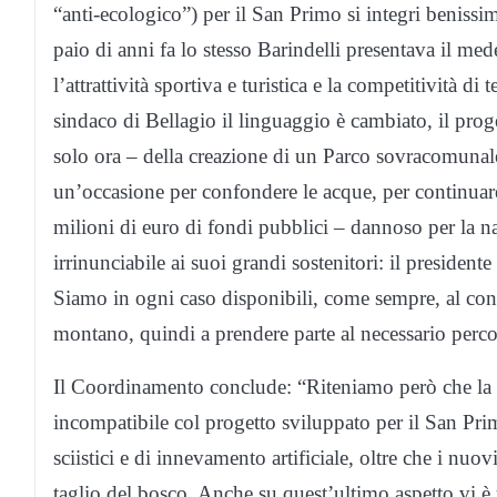
“anti-ecologico”) per il San Primo si integri beniss
paio di anni fa lo stesso Barindelli presentava il m
l’attrattività sportiva e turistica e la competitività d
sindaco di Bellagio il linguaggio è cambiato, il pr
solo ora – della creazione di un Parco sovracomuna
un’occasione per confondere le acque, per continuare
milioni di euro di fondi pubblici – dannoso per la na
irrinunciabile ai suoi grandi sostenitori: il presiden
Siamo in ogni caso disponibili, come sempre, al confr
montano, quindi a prendere parte al necessario percors
Il Coordinamento conclude: “Riteniamo però che la 
incompatibile col progetto sviluppato per il San Primo
sciistici e di innevamento artificiale, oltre che i n
taglio del bosco. Anche su quest’ultimo aspetto vi è