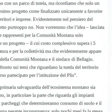
imo con un parco di tutela, ma ricordiamo che solo un
edesimo progetto come finalizzato unicamente a favorire
i territori e imprese. Evidentemente nel pensiero del
ogetto purtroppo no. Non vorremmo che l’idea – lanciata
le rappresenti per la Comunità Montana solo
 un progetto – il cui costo complessivo supera i 5
tura e per la collettività ma che evidentemente appare
te della Comunità Montana e il sindaco di Bellagio.
onto sui temi che riguardano la tutela del territorio
o partecipato per l’istituzione del Plis”.
primaria salvaguardia dell’ecosistema montano sia
, in particolare la parte che riguarda gli impianti
uovi parcheggi che determineranno consumo di suolo e il
 una pesante incongruenza: solo pochi mesi fa la stessa