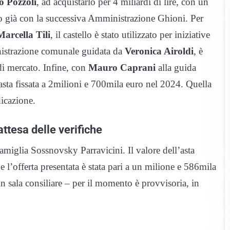
o Pozzoli
, ad acquistarlo per 4 miliardi di lire, con un
co già con la successiva Amministrazione Ghioni. Per
Marcella Tili
, il castello è stato utilizzato per iniziative
inistrazione comunale guidata da
Veronica Airoldi
, è
 di mercato. Infine, con
Mauro Caprani
alla guida
a asta fissata a 2milioni e 700mila euro nel 2024. Quella
dicazione.
attesa delle verifiche
famiglia Sossnovsky Parravicini. Il valore dell’asta
l’offerta presentata è stata pari a un milione e 586mila
 sala consiliare – per il momento è provvisoria, in