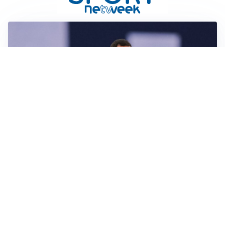
CALCIOMERCATO
Milan, ufficiale la risoluzione di Bennacer: il
comunicato
AMICHEVOLI
Milan, altro test per Amorim: le possibili scelte per il
Chelsea