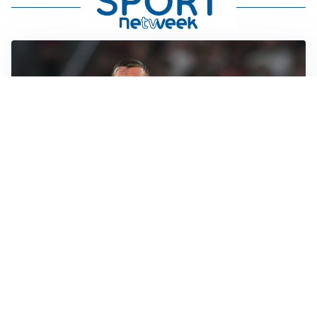
LE PAROLE
Cristante rilancia la Roma: “Vogliamo crescere
ancora”
L'INTRIGO
Frattesi-Juve, il mercato resta un gioco di incastri