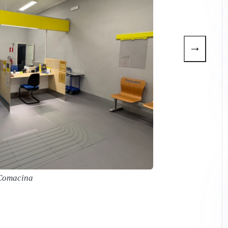
→
Comacina