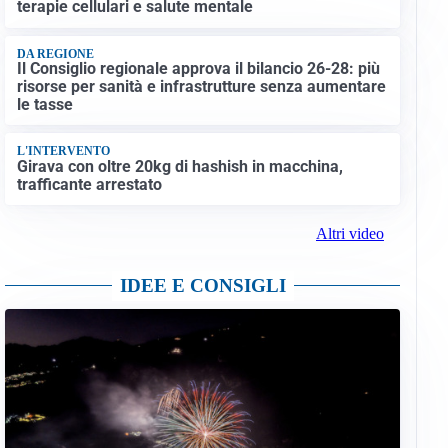
terapie cellulari e salute mentale
DA REGIONE
Il Consiglio regionale approva il bilancio 26-28: più
risorse per sanità e infrastrutture senza aumentare
le tasse
L'INTERVENTO
Girava con oltre 20kg di hashish in macchina,
trafficante arrestato
Altri video
IDEE E CONSIGLI
Bregnano