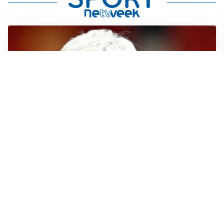
SERIE A
Roma, troppi gol subiti: Gasp deve lavorare in difesa
SERIE A
Milan, quanto lavoro per Amorim: il campo parla
chiaro