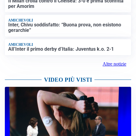
Il Milan crolla contro il Chelsea: 3-0 e prima sconfitta
per Amorim
AMICHEVOLI
Inter, Chivu soddisfatto: “Buona prova, non esistono
gerarchie”
AMICHEVOLI
All’Inter il primo derby d’Italia: Juventus k.o. 2-1
Altre notizie
VIDEO PIÙ VISTI