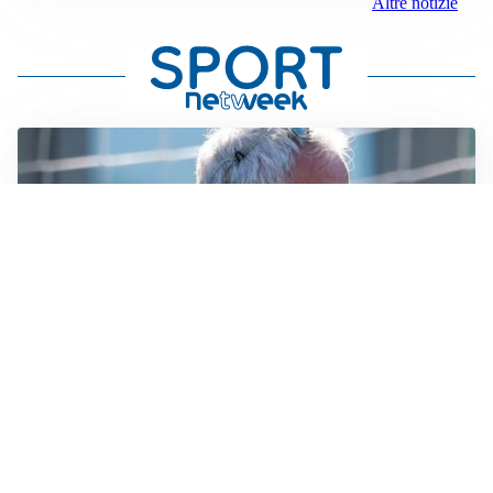
Altre notizie
LA NOVITÀ
Le regole di Mourinho al Real