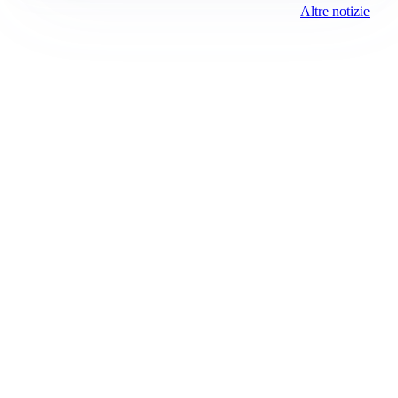
Altre notizie
Prima Como
Registrazione tribunale:
Como 5/2021 6/15/2021
ROC:
15381
Direttore responsabile:
Sergio Nicastro
Editore:
Media (iN) Srl