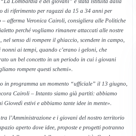
“La Lombardia è dei giovani” è stata istituita dalla
o di riferimento per ragazzi da 15 a 34 anni per
io – afferma Veronica Cairoli, consigliera alle Politiche
ialetto perché vogliamo rimanere attaccati alle nostre
, nel senso di rompere il ghiaccio, scendere in campo,
 nonni ai tempi, quando c’erano i geloni, che
to un bel concetto in un periodo in cui i giovani
Vogliamo rompere questi schemi».
 in programma un momento “ufficiale” il 13 giugno,
ncora Cairoli – Intanto siamo già partiti: abbiamo
i Giovedì estivi e abbiamo tante idee in mente».
ra l’Amministrazione e i giovani del nostro territorio
pazio aperto dove idee, proposte e progetti potranno