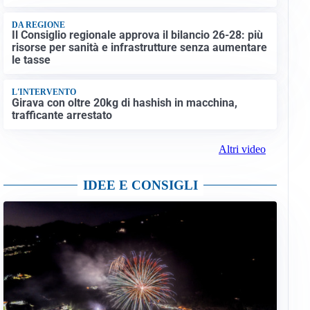
DA REGIONE
Il Consiglio regionale approva il bilancio 26-28: più
risorse per sanità e infrastrutture senza aumentare
le tasse
L'INTERVENTO
Girava con oltre 20kg di hashish in macchina,
trafficante arrestato
Altri video
IDEE E CONSIGLI