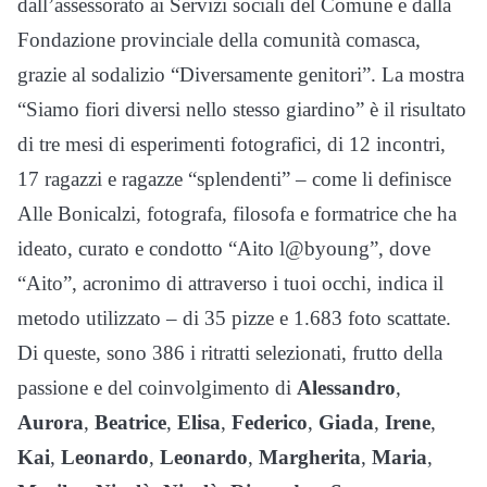
dall’assessorato ai Servizi sociali del Comune e dalla
Fondazione provinciale della comunità comasca,
grazie al sodalizio “Diversamente genitori”. La mostra
“Siamo fiori diversi nello stesso giardino” è il risultato
di tre mesi di esperimenti fotografici, di 12 incontri,
17 ragazzi e ragazze “splendenti” – come li definisce
Alle Bonicalzi, fotografa, filosofa e formatrice che ha
ideato, curato e condotto “Aito l@byoung”, dove
“Aito”, acronimo di attraverso i tuoi occhi, indica il
metodo utilizzato – di 35 pizze e 1.683 foto scattate.
Di queste, sono 386 i ritratti selezionati, frutto della
passione e del coinvolgimento di
Alessandro
,
Aurora
,
Beatrice
,
Elisa
,
Federico
,
Giada
,
Irene
,
Kai
,
Leonardo
,
Leonardo
,
Margherita
,
Maria
,