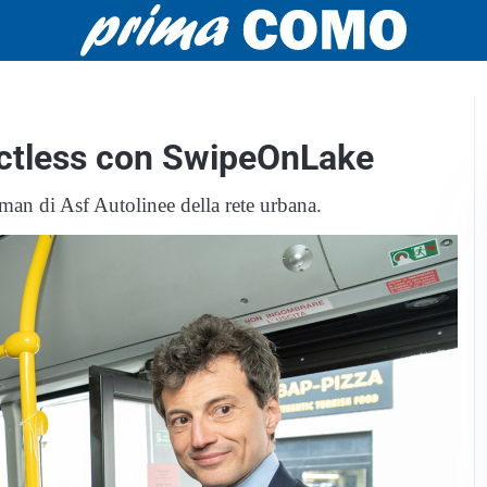
actless con SwipeOnLake
lman di Asf Autolinee della rete urbana.