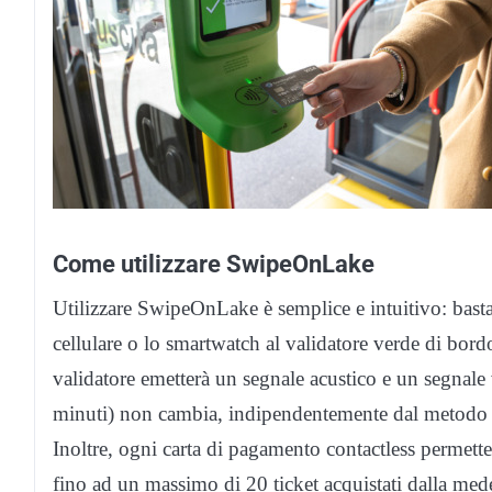
Come utilizzare SwipeOnLake
Utilizzare SwipeOnLake è semplice e intuitivo: basta i
cellulare o lo smartwatch al validatore verde di bordo 
validatore emetterà un segnale acustico e un segnale v
minuti) non cambia, indipendentemente dal metodo d
Inoltre, ogni carta di pagamento contactless permet
fino ad un massimo di 20 ticket acquistati dalla mede