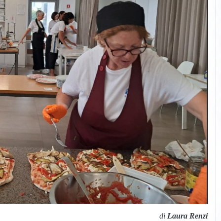
di
Laura Renzi