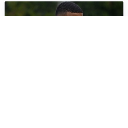
LE PAROLE
Bremer giura fedeltà: “Non ho mai chiesto di lasciare
la Juve”
IN DUBBIO
Sinner, ginocchio sotto osservazione: Cincinnati resta
in dubbio
AFFARE IN CHIUSURA