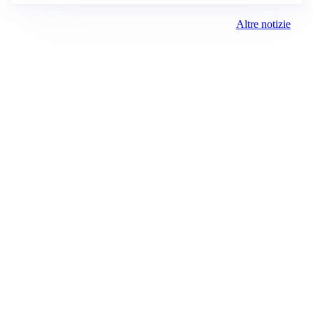
Altre notizie
Prima Como
Registrazione tribunale:
Como 5/2021 6/15/2021
ROC:
15381
Direttore responsabile:
Sergio Nicastro
Editore:
Media (iN) Srl