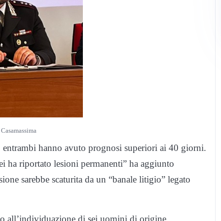
 Casamassima
e: entrambi hanno avuto prognosi superiori ai 40 giorni.
lei ha riportato lesioni permanenti” ha aggiunto
ione sarebbe scaturita da un “banale litigio” legato
o all’individuazione di sei uomini di origine