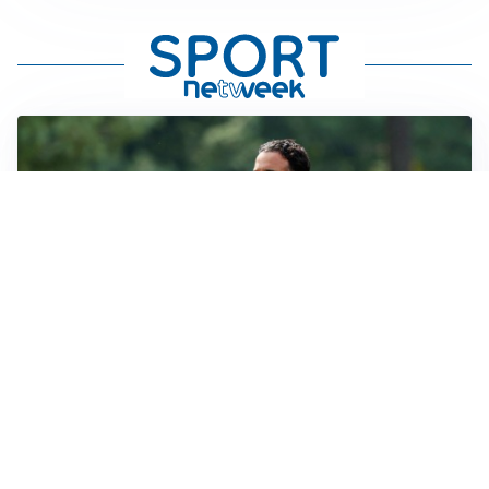
LE PAROLE
Milan, Amorim: “Sapevamo delle difficoltà, faremo
delle scelte”