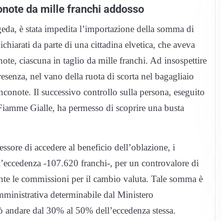
onote da mille franchi addosso
ogeda, è stata impedita l’importazione della somma di
chiarati da parte di una cittadina elvetica, che aveva
ote, ciascuna in taglio da mille franchi. Ad insospettire
resenza, nel vano della ruota di scorta nel bagagliaio
nconote. Il successivo controllo sulla persona, eseguito
 Fiamme Gialle, ha permesso di scoprire una busta
ssore di accedere al beneficio dell’oblazione, i
l’eccedenza -107.620 franchi-, per un controvalore di
nte le commissioni per il cambio valuta. Tale somma è
mministrativa determinabile dal Ministero
ò andare dal 30% al 50% dell’eccedenza stessa.