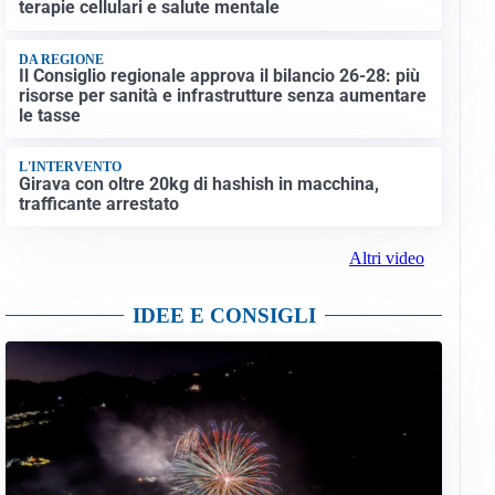
terapie cellulari e salute mentale
DA REGIONE
Il Consiglio regionale approva il bilancio 26-28: più
risorse per sanità e infrastrutture senza aumentare
le tasse
L'INTERVENTO
Girava con oltre 20kg di hashish in macchina,
trafficante arrestato
Altri video
IDEE E CONSIGLI