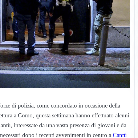
 forze di polizia, come concordato in occasione della
ttura a Como, questa settimana hanno effettuato alcuni
 Cantù, interessate da una vasta presenza di giovani e da
 necessari dopo i recenti avvenimenti in centro a
Cantù