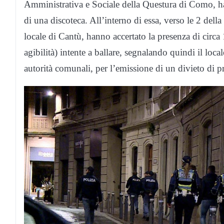
Amministrativa e Sociale della Questura di Como, ha v
di una discoteca. All’interno di essa, verso le 2 della n
locale di Cantù, hanno accertato la presenza di circa 
agibilità) intente a ballare, segnalando quindi il loca
autorità comunali, per l’emissione di un divieto di pr