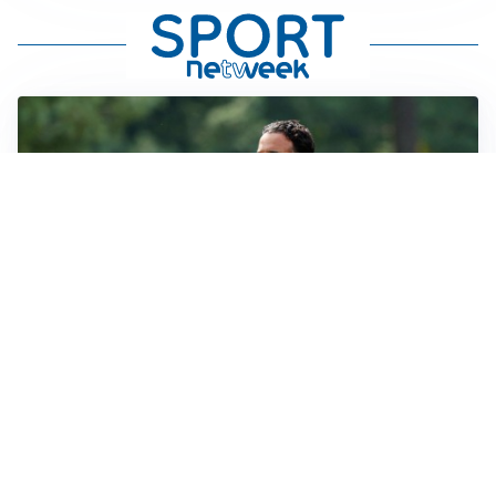
LE PAROLE
Milan, Amorim: “Sapevamo delle difficoltà, faremo
delle scelte”
LE PAROLE