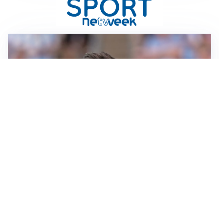
IL NOME NUOVO
Napoli, Musso resta un’opzione per la porta
TITOLARE IN CAMPIONATO
Inter, tocca a Pio Esposito: Chivu gli affida l’attacco