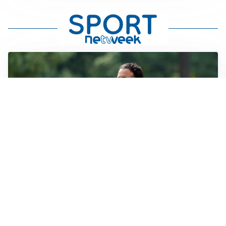
LE PAROLE
Milan, Amorim: “Sapevamo delle difficoltà, faremo
delle scelte”