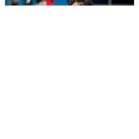
CALCIOMERCATO
Cagliari, il caso Esposito continua. Intanto arriva
Maldini
CALCIOMERCATO
Napoli, il solito Lukaku: non si presenta in ritiro, è
rottura
AMICHEVOLI
Inter, Chivu: “Vedo una crescita, il risultato non conta”