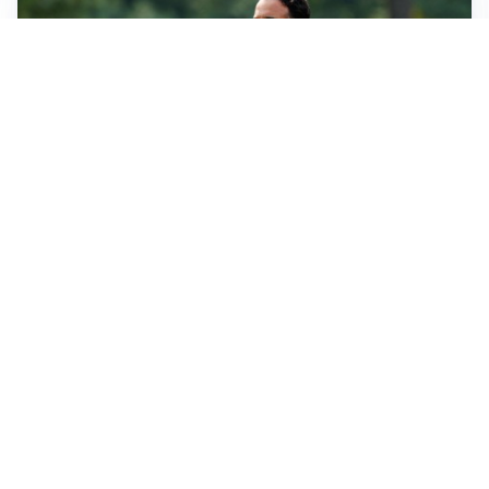
LE PAROLE
Amorim: “Il Milan deve puntare allo scudetto”
LE PAROLE
Bremer giura fedeltà: “Non ho mai chiesto di lasciare
la Juve”
IN DUBBIO
Sinner, ginocchio sotto osservazione: Cincinnati resta
in dubbio