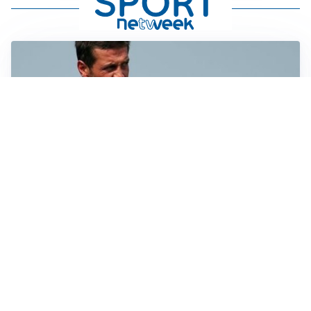
AMICHEVOLI
Juventus-Inter, antipasto di Serie A: le probabili
formazioni
IL NOME NUOVO
Napoli, Musso resta un’opzione per la porta