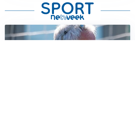
LA NOVITÀ
Le regole di Mourinho al Real
MERCATO JUVE
La Juventus vuole Suzuki, ma il Psg è avanti